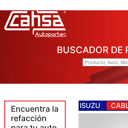
BUSCADOR DE 
ISUZU
CABL
Encuentra la
refacción
para tu auto