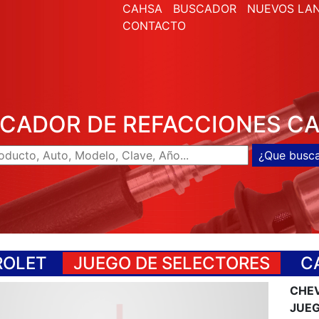
CAHSA
BUSCADOR
NUEVOS LA
CONTACTO
CADOR DE REFACCIONES C
ROLET
JUEGO DE SELECTORES
CA
CHEV
JUEG