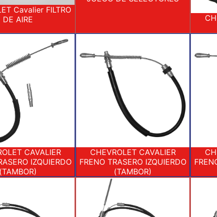
T Cavalier FILTRO
CH
DE AIRE
OLET CAVALIER
CHEVROLET CAVALIER
CH
RASERO IZQUIERDO
FRENO TRASERO IZQUIERDO
FREN
(TAMBOR)
(TAMBOR)