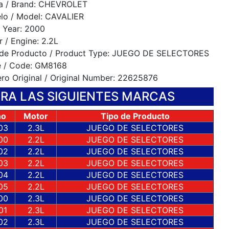
a / Brand: CHEVROLET
lo / Model: CAVALIER
 Year: 2000
 / Engine: 2.2L
 de Producto / Product Type: JUEGO DE SELECTORES
e / Code: GM8168
o Original / Original Number: 22625876
ARA LAS SIGUIENTES MARCAS
ño
Motor
Tipo de Producto
03
2.3L
JUEGO DE SELECTORES
00
2.2L
JUEGO DE SELECTORES
02
2.2L
JUEGO DE SELECTORES
03
2.2L
JUEGO DE SELECTORES
04
2.2L
JUEGO DE SELECTORES
05
2.2L
JUEGO DE SELECTORES
00
2.3L
JUEGO DE SELECTORES
01
2.3L
JUEGO DE SELECTORES
02
2.3L
JUEGO DE SELECTORES