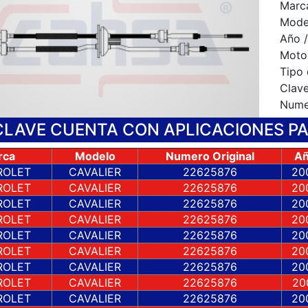
Marc
Mode
Año /
Motor
Tipo
Clav
Numer
CLAVE CUENTA CON APLICACIONES P
rca
Modelo
Numero Original
A
ROLET
CAVALIER
22625876
20
ROLET
CAVALIER
22625876
20
ROLET
CAVALIER
22625876
20
ROLET
CAVALIER
22625876
20
ROLET
CAVALIER
22625876
20
ROLET
CAVALIER
22625876
20
ROLET
CAVALIER
22625876
20
ROLET
CAVALIER
22625876
20
ROLET
CAVALIER
22625876
20